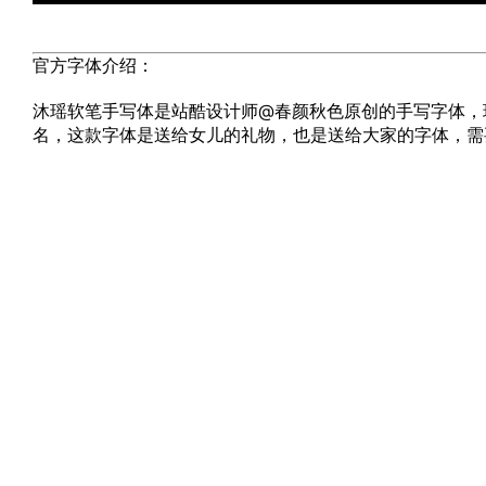
官方字体介绍：
沐瑶软笔手写体是站酷设计师@春颜秋色原创的手写字体，
名，这款字体是送给女儿的礼物，也是送给大家的字体，需