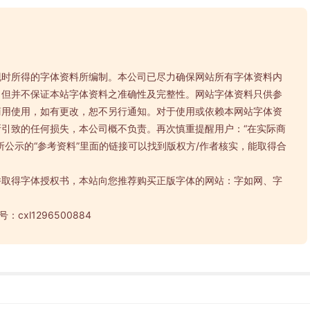
现时所得的字体资料所编制。本公司已尽力确保网站所有字体资料内
，但并不保证本站字体资料之准确性及完整性。网站字体资料只供参
商用使用，如有更改，恕不另行通知。对于使用或依赖本网站字体资
引致的任何损失，本公司概不负责。再次慎重提醒用户：“在实际商
所公示的“参考资料”里面的链接可以找到版权方/作者核实，能取得合
并取得字体授权书，本站向您推荐购买正版字体的网站：字如网、字
cxl1296500884