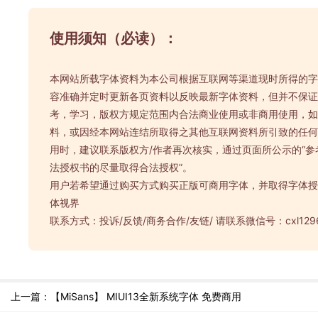
使用须知（必读）：
本网站所载字体资料为本公司根据互联网等渠道现时所得的字
容准确并定时更新各页资料以反映最新字体资料，但并不保证
考，学习，版权方规定范围内合法商业使用或非商用使用，如
料，或因经本网站连结所取得之其他互联网资料所引致的任何
用时，建议联系版权方/作者再次核实，通过页面所公示的“参
法授权书的尽量取得合法授权”。
用户若希望通过购买方式购买正版可商用字体，并取得字体授
体视界
联系方式：投诉/反馈/商务合作/友链/ 请联系微信号：cxl1296
上一篇：【MiSans】 MIUI13全新系统字体 免费商用