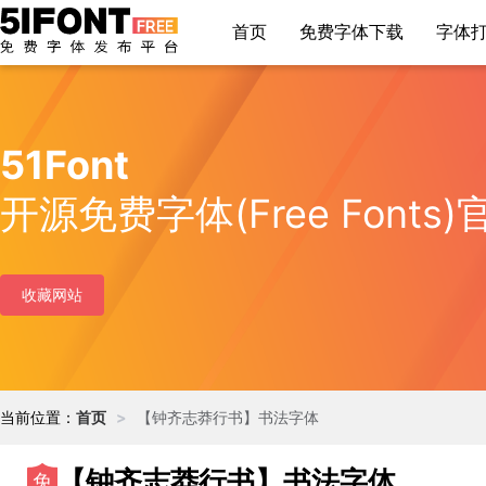
首页
免费字体下载
字体
51Font
开源免费字体(Free Font
收藏网站
当前位置：
首页
>
【钟齐志莽行书】书法字体
【钟齐志莽行书】书法字体