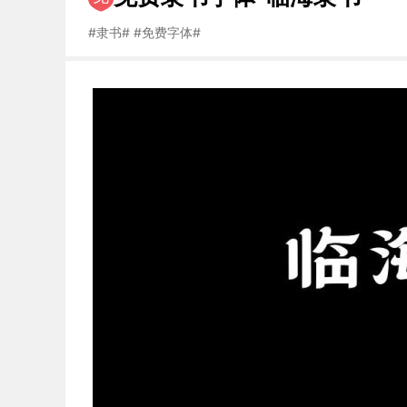
#
隶书
#
#
免费字体
#